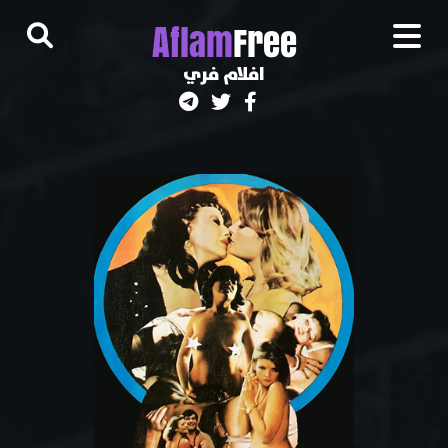
A
flam
Free
افلام فري