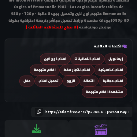
مشاهدة مباشرة فيلم الإثارة الاسباني الدرامي The Inconfessable
Orgies of Emmanuelle 1982 - Las orgías inconfesables de
Emmanuelle مترجم اون لاين وتحميل بجودة عالية 480p - 720p -
1080p HDجودات متعددة ورابط تحميل مباشر بترجمة احترافية بطولة
مورييل مونتوسيه
( لا يصلح للمشاهدة العائلية )
الكلمات الدلالية
إيمانويل
افلام الثمانينات
افلام اون لاين
افلام كلاسيكية
افلام للكبار فقط
افلام مترجمة
افلام مجانية
الثمالة
الزوج
تحميل افلام
حفل
مشاهدة افلام مترجمة
الرابط المختصر :
https://aflamfree.one/?p=94104