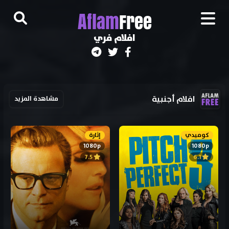
A
flam
Free
افلام فري
افلام أجنبية
مشاهدة المزيد
كوميدي
إثارة
1080p
1080p
7.5
6.1