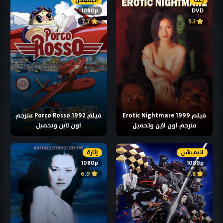
رعب
انيميشن
1080p
DVD
7.7
5.3
فيلم Erotic Nightmare 1999
فيلم Porco Rosso 1992 مترجم
مترجم اون لاين وتحميل
اون لاين وتحميل
انيميشن
إثارة
1080p
1080p
6.9
7.8