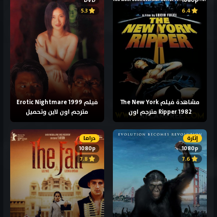
DVD
1080p
5.3
6.4
مشاهدة فيلم The New York
فيلم Erotic Nightmare 1999
Ripper 1982 مترجم اون
مترجم اون لاين وتحميل
إثارة
دراما
1080p
1080p
7.8
7.6