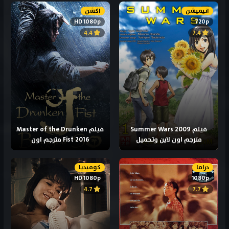
انيميشن
اكشن
HD 1080p
720p
4.4
7.4
فيلم Summer Wars 2009
فيلم Master of the Drunken
مترجم اون لاين وتحميل
Fist 2016 مترجم اون
دراما
كوميديا
HD 1080p
1080p
4.7
7.7