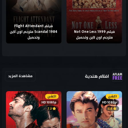
فيلم Flight Attendant
فيلم Not One Less 1999
Scandal 1984 مترجم اون لاين
مترجم اون لاين وتحميل
وتحميل
افلام هندية
مشاهدة المزيد
اكشن
اكشن
HD 1080p
HD 1080p
7.3
3.8