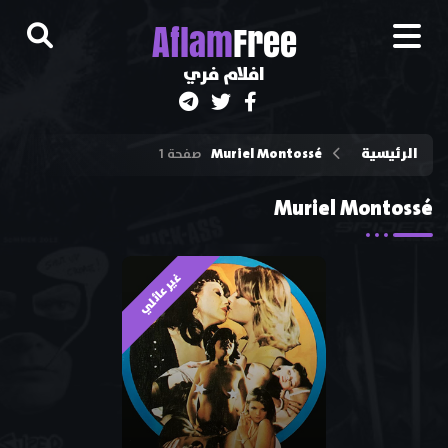
A
flam
Free
افلام فري
الرئيسية
Muriel Montossé
صفحة 1
Muriel Montossé
غير عائلي