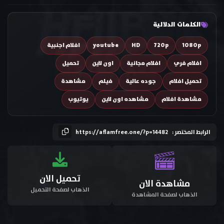
الكلمات الدلالية
1080p
720p
HD
youtube
افلام اجنبية
افلام فري
افلام مجانية
اون لاين
تحميل
تحميل افلام
جوده عالية
فيلم
مشاهدة
مشاهدة افلام
مشاهده اون لاين
يوتيوب
الرابط المختصر :
https://aflamfree.one/?p=14482
تحميل الان
مشاهدة الان
الذهاب لصفحة التحميل
الذهاب لصفحة المشاهدة