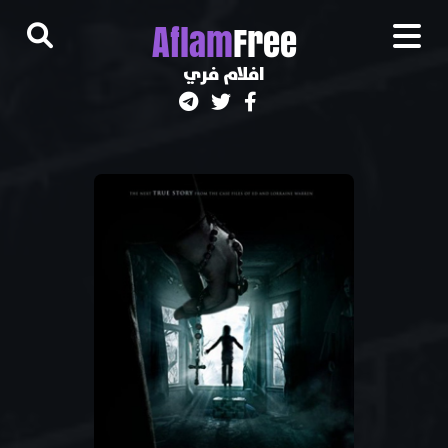
A
flam
Free
افلام فري