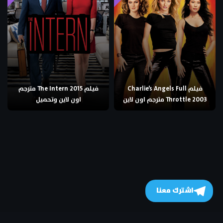
فيلم Charlie’s Angels Full
فيلم The Intern 2015 مترجم
Throttle 2003 مترجم اون لاين
اون لاين وتحميل
اشترك معنا