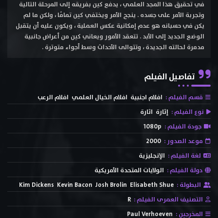
في تحقيق هذا المجد العلمي ، يدفع كين بفريقه إلى المرحلة التالية
وتجربة الأمر على جسده . ينجح الأمر ويختفي كين تمامًا ، ولكن ما لم
يكن في حسبانه هو عدم إمكانية عكس العملية ، ويكون عليه أن يتقبل
الوضع الجديد إلى الأبد . تتعقد الأمور ويعاني كين من أعراض جانبية
مدمرة لحالته الجديدة ، وتتوالى الأحداث وسط أجواء متوترة .
تفاصيل الفيلم
قسم الفيلم :
افلام اجنبية
افلام الخيال العلمي
افلام الرعب
نوع الفيلم :
إثارة
اثارة
جودة الفيلم :
1080p
موعد الصدور :
2000
لغة الفيلم :
الإنجليزية
دولة الفيلم :
الولايات المتحدة الأمريكية
البطولة :
Elisabeth Shue
Josh Brolin
Kevin Bacon
Kim Dickens
التصنيف العمرى الفيلم :
R
المخرجين :
Paul Verhoeven