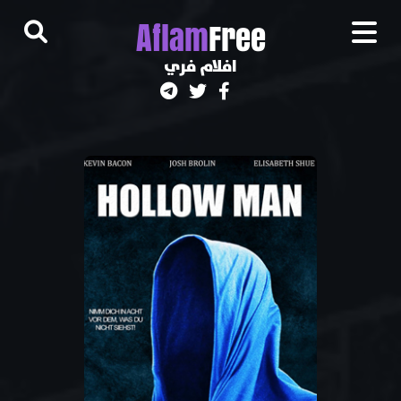
A
flam
Free
افلام فري