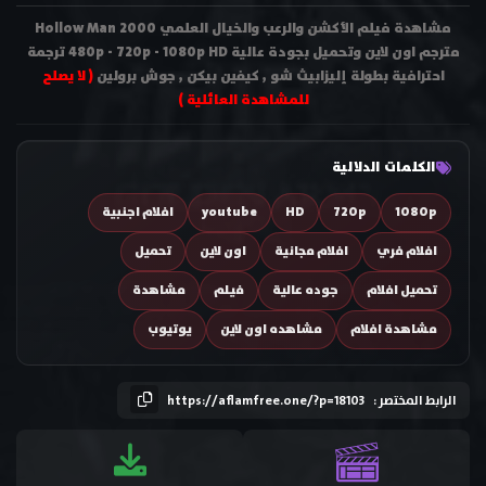
مشاهدة فيلم الأكشن والرعب والخيال العلمي Hollow Man 2000
مترجم اون لاين وتحميل بجودة عالية 480p - 720p - 1080p HD ترجمة
احترافية بطولة إليزابيث شو , كيفين بيكن , جوش برولين
( لا يصلح
للمشاهدة العائلية )
الكلمات الدلالية
1080p
720p
HD
youtube
افلام اجنبية
افلام فري
افلام مجانية
اون لاين
تحميل
تحميل افلام
جوده عالية
فيلم
مشاهدة
مشاهدة افلام
مشاهده اون لاين
يوتيوب
الرابط المختصر :
https://aflamfree.one/?p=18103