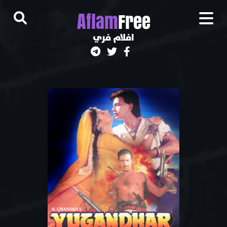
A
flam
Free
افلام فري