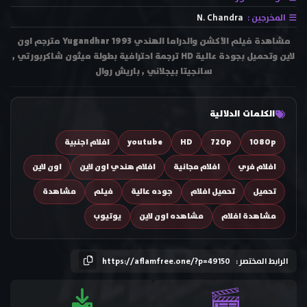
المخرجين :
N. Chandra
مشاهدة فيلم الأكشن والدراما الهندي Yugandhar 1993 مترجم اون
لاين وتحميل بجودة عالية HD ترجمة احترافية بطولة ميثون شاكربورتي ,
سانجيتا بيجلاني , باريش روال
الكلمات الدلالية
1080p
720p
HD
youtube
افلام اجنبية
افلام فري
افلام مجانية
افلام هندي اون لاين
اون لاين
تحميل
تحميل افلام
جوده عالية
فيلم
مشاهدة
مشاهدة افلام
مشاهده اون لاين
يوتيوب
الرابط المختصر :
https://aflamfree.one/?p=49150