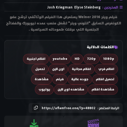
المخرجين :
Elyse Steinberg
Josh Kriegman
فيلم وينر Weiner 2016 يستعرض هذا الفيلم الوثائقي ترشح عضو
الكونغرس السابق "انتوني وينر" لشغل منصب عمده نيويورك والفضائح
الجنسية التي عرقلت طموحاته السياسية .
الكلمات الدلالية
1080p
720p
HD
youtube
افلام اجنبية
افلام فري
افلام مجانية
اون لاين
تحميل
تحميل افلام
جوده عالية
فيلم
مشاهدة
مشاهدة افلام
مشاهده اون لاين
يوتيوب
الرابط المختصر :
https://aflamfree.one/?p=48802