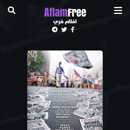
A
flam
Free
افلام فري