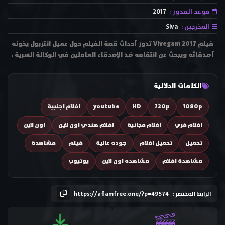
موعد الصدور :
2017
المخرجين :
Siva
فيلم Vivegam 2017 تدور أحداث قصة الفيلم حول عميل انتربول يخونه
أصدقائه ويبحث عن انتقامه ضد الإصدقاء العاملين في الوكالة السرية .
الكلمات الدلالية
1080p
720p
HD
youtube
افلام اجنبية
افلام فري
افلام مجانية
افلام هندي اون لاين
اون لاين
تحميل
تحميل افلام
جوده عالية
فيلم
مشاهدة
مشاهدة افلام
مشاهده اون لاين
يوتيوب
الرابط المختصر :
https://aflamfree.one/?p=49574