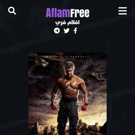
A
flam
Free
افلام فري