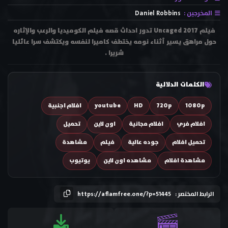
المخرجين :
Daniel Robbins
فيلم Uncaged 2017 تدور احداث قصه فيلم الكوميديا والرعب والإثاره
حول مراهق يسير أثناء نومه يختطف كاميرا لنفسه ويكتشف سرا عائليا
شريرا .
الكلمات الدلالية
1080p
720p
HD
youtube
افلام اجنبية
افلام فري
افلام مجانية
اون لاين
تحميل
تحميل افلام
جوده عالية
فيلم
مشاهدة
مشاهدة افلام
مشاهده اون لاين
يوتيوب
الرابط المختصر :
https://aflamfree.one/?p=51445