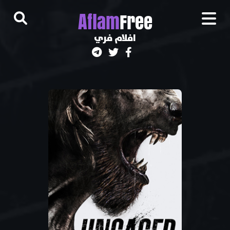
A
flam
Free
افلام فري