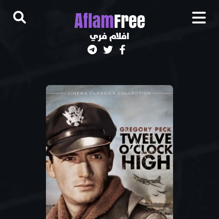
A
flam
Free
افلام فري