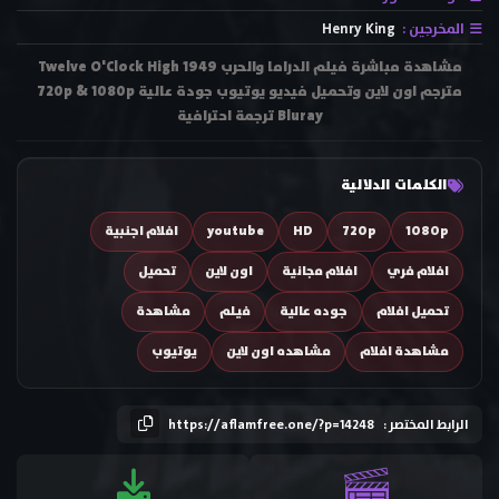
المخرجين :
Henry King
مشاهدة مباشرة فيلم الدراما والحرب Twelve O'Clock High 1949
مترجم اون لاين وتحميل فيديو يوتيوب جودة عالية 720p & 1080p
Bluray ترجمة احترافية
الكلمات الدلالية
1080p
720p
HD
youtube
افلام اجنبية
افلام فري
افلام مجانية
اون لاين
تحميل
تحميل افلام
جوده عالية
فيلم
مشاهدة
مشاهدة افلام
مشاهده اون لاين
يوتيوب
الرابط المختصر :
https://aflamfree.one/?p=14248