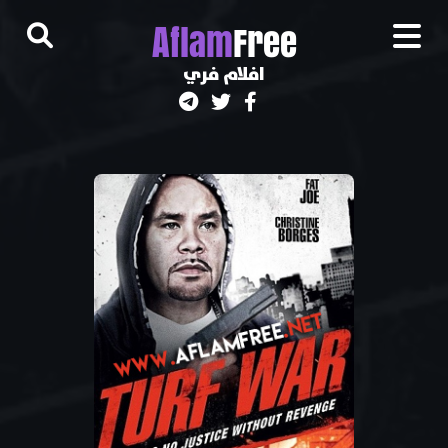
A
flam
Free
افلام فري