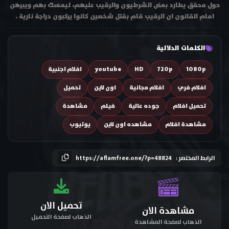
حول محقق يطارد بعض الشرطيون والرقيب عليهم، ليمسك بهم ويبرهن
امام القانون ان الرقيب قام بقتل شخصين كانوا يركبون دراجة نارية .
الكلمات الدلالية
1080p
720p
HD
youtube
افلام اجنبية
افلام فري
افلام مجانية
اون لاين
تحميل
تحميل افلام
جوده عالية
فيلم
مشاهدة
مشاهدة افلام
مشاهده اون لاين
يوتيوب
الرابط المختصر :
https://aflamfree.one/?p=48824
تحميل الان
مشاهدة الان
الذهاب لصفحة التحميل
الذهاب لصفحة المشاهدة