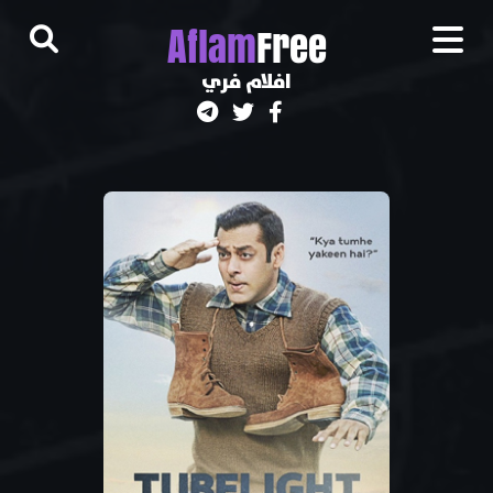
A
flam
Free
افلام فري