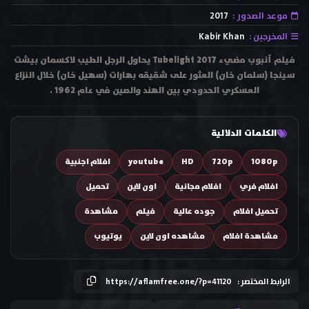
موعد الصدور :
2017
المخرجين :
Kabir Khan
فيلم أنبوب مضيء Tubelight 2017 يحاول الرجل الطيب لاكسمان بيشت
سينجا (سلمان خان) العثور على شقيقه بهارات (سهيل خان) خلال النزاع
العسكري الحدودي بين الهند والصين في عام 1962 .
الكلمات الدلالية
1080p
720p
HD
youtube
افلام اجنبية
افلام فري
افلام مجانية
اون لاين
تحميل
تحميل افلام
جوده عالية
فيلم
مشاهدة
مشاهدة افلام
مشاهده اون لاين
يوتيوب
الرابط المختصر :
https://aflamfree.one/?p=41120