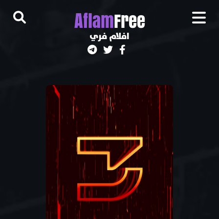
A
flam
Free
افلام فري