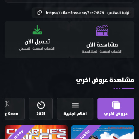
الرابط المختصر :
https://aflamfree.one/?p=74379
تحميل الان
مشاهدة الان
الذهاب لصفحة التحميل
الذهاب لصفحة المشاهدة
مشاهدة عروض اخري
عروض اخري
افلام اجنبية
2025
ing Soon
HD 1080p
HD 1080p