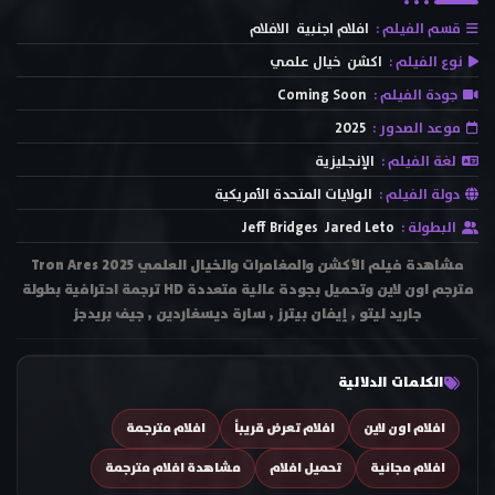
قسم الفيلم :
افلام اجنبية
الافلام
نوع الفيلم :
اكشن
خيال علمي
جودة الفيلم :
Coming Soon
موعد الصدور :
2025
لغة الفيلم :
الإنجليزية
دولة الفيلم :
الولايات المتحدة الأمريكية
البطولة :
Jared Leto
Jeff Bridges
مشاهدة فيلم الأكشن والمغامرات والخيال العلمي Tron Ares 2025
مترجم اون لاين وتحميل بجودة عالية متعددة HD ترجمة احترافية بطولة
جاريد ليتو , إيفان بيترز , سارة ديسغاردين , جيف بريدجز
الكلمات الدلالية
افلام اون لاين
افلام تعرض قريباً
افلام مترجمة
افلام مجانية
تحميل افلام
مشاهدة افلام مترجمة