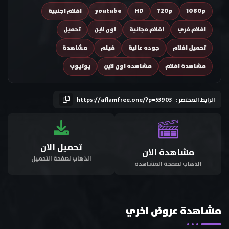
1080p
720p
HD
youtube
افلام اجنبية
افلام فري
افلام مجانية
اون لاين
تحميل
تحميل افلام
جوده عالية
فيلم
مشاهدة
مشاهدة افلام
مشاهده اون لاين
يوتيوب
الرابط المختصر :
https://aflamfree.one/?p=53903
تحميل الان
مشاهدة الان
الذهاب لصفحة التحميل
الذهاب لصفحة المشاهدة
مشاهدة عروض اخري