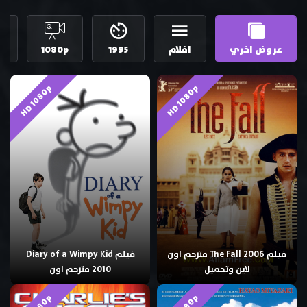
عروض اخري
افلام
1995
1080p
د
HD 1080p
HD 1080p
فيلم The Fall 2006 مترجم اون
فيلم Diary of a Wimpy Kid
لاين وتحميل
2010 مترجم اون