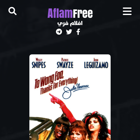
A
flam
Free
افلام فري