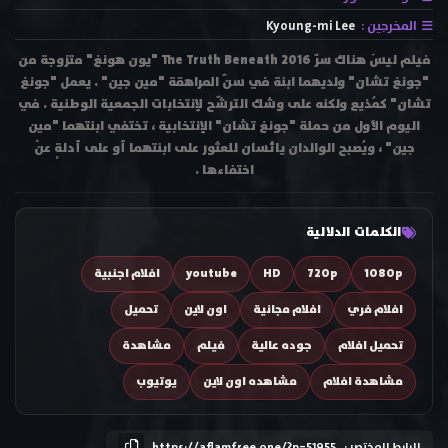
المخرجين :
Kyoung-mi Lee
فيلم ليسَ هناك سرّ The Truth Beneath 2016 "يون هونغ" متزوجة من
"جونغ تشان" ولديهما ابنة في سنّ المراهقة "مين جين" . يعمل "جونغ
تشان" كمُذيع ولكنه على وشك الترشّح لإنتخابات الجمعية الوطنية . في
اليوم الأول من حملة "جونغ تشان" الإنتخابية ، تختفي ابنتهما "مين
جين" ، ويُصبح الوالدان يائسان للعثور على ابنتهما أو على أدلةٍ عنْ
اختفاءها .
الكلمات الدلالية
1080p
720p
HD
youtube
افلام اجنبية
افلام فري
افلام مجانية
اون لاين
تحميل
تحميل افلام
جوده عالية
فيلم
مشاهدة
مشاهدة افلام
مشاهده اون لاين
يوتيوب
الرابط المختصر :
https://aflamfree.one/?p=51955