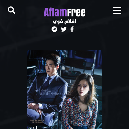
A
flam
Free
افلام فري