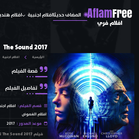
A
flam
Free
المضاف حديثا
افلام اجنبية
افلام هندي
افلام فري
The Sound 2017
الرئيسية
افلام اجنبية
قصة الفيلم
تفاصيل الفيلم
قسم الفيلم :
افلام اجنب
افلام الغموض
موعد الصدور :
2017
في