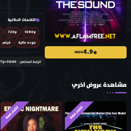
الكلمات الدلالية
D
720p
1080p
جوده عالية
فيلم
4.9
IMDb
الرابط المختصر :
/?p=51689
مشاهدة عروض اخري
للكبار فقط
للكبار فقط