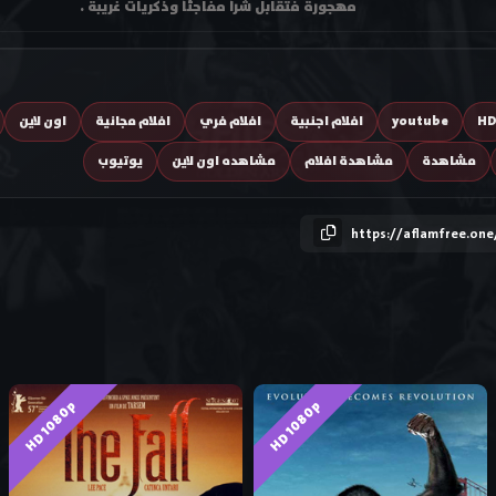
مهجورة فتقابل شراً مفاجئاً وذكريات غريبة .
H
youtube
افلام اجنبية
افلام فري
افلام مجانية
اون لاين
مشاهدة
مشاهدة افلام
مشاهده اون لاين
يوتيوب
https://aflamfree.one
HD 1080p
HD 1080p