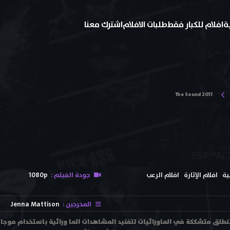
ة
افلام للكبار فقط
طلبات الافلام
اشترك معنا
The Sound 2017
ية
افلام الإثارة
افلام الرعب
جودة الفيلم :
1080p
المخرجين :
Jenna Mattison
لم The Sound 2017 تنطلق متشككة في الماورائيات لتفنيد المشاهدات الما ورائية باستخد