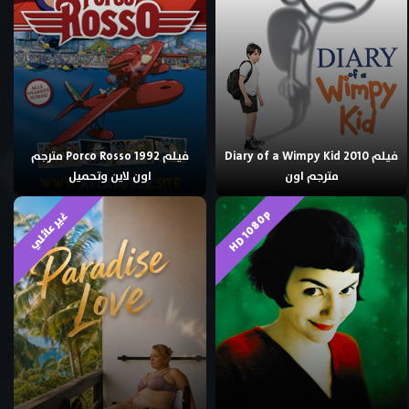
فيلم Diary of a Wimpy Kid 2010
فيلم Porco Rosso 1992 مترجم
مترجم اون
اون لاين وتحميل
HD 1080p
غير عائلي