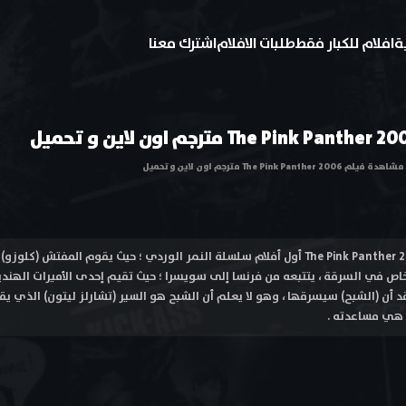
ة
افلام للكبار فقط
طلبات الافلام
اشترك معنا
مشاهدة فيلم The Pink Panther 2006 مترجم اون لاين و تحميل
فيلم النمر الوردى 1 The Pink Panther 2006 أول أفلام سلسلة النمر الوردي ؛ حيث يقوم ال
اص في السرقة ، يتتبعه من فرنسا إلى سويسرا ؛ حيث تقيم إحدى الأميرات الهنديا
د أن (الشبح) سيسرقها ، وهو لا يعلم أن الشبح هو السير (تشارلز ليتون) الذي يق
 هي مساعدته .