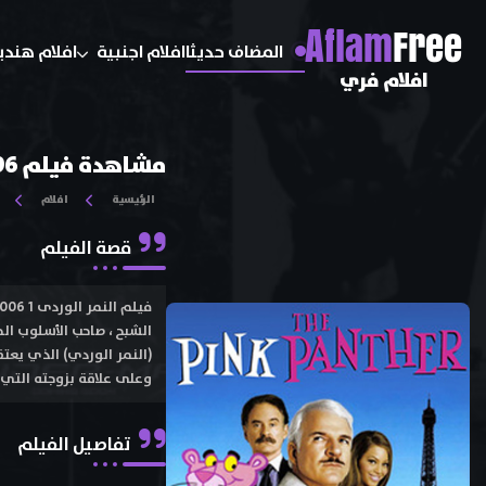
A
flam
Free
المضاف حديثا
افلام اجنبية
افلام هندي
افلام فري
مشاهدة فيلم The Pink Panther 2006 مترجم اون لاين و تحميل
الرئيسية
افلام
قصة الفيلم
الشبح ، صاحب الأسلوب الخ
(النمر الوردي) الذي يعتق
وعلى علاقة بزوجته التي
تفاصيل الفيلم