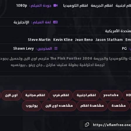
ام اجنبية
افلام الجريمة
افلام الكوميديا
جودة الفيلم :
1080p
لغة الفيلم :
الإنجليزية
لمتحدة الأمريكية
Steve Martin
Kevin Kline
Jean Reno
Jason Statham
Em
:
PG
المخرجين :
Shawn Levy
ترجمة احترافية بطولة ستيف مارتن , جان رينو , بيونسيه
H
youtube
افلام اجنبية
افلام فري
افلام مجانية
اون لاين
مشاهدة
مشاهدة افلام
مشاهده اون لاين
يوتيوب
https://aflamfree.on