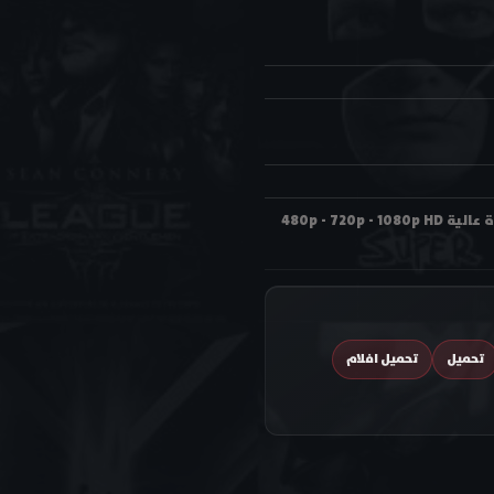
مشاهدة فيلم المغامرات والكوميديا والجريمة The Pink Panther 2006 مترجم اون لاين وتحميل بجودة عالية 480p - 720p - 1080p HD
تحميل
تحميل افلام