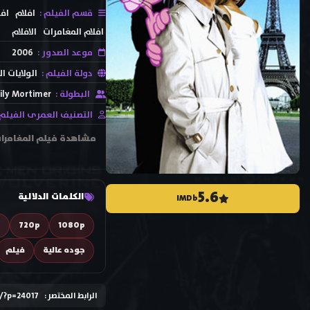
قسم الفيلم :
افلام
افل
افلام المغامرات
الافلام
موعد الصدور :
2006
دولة الفيلم :
الولايات ا
البطولة :
ily Mortimer
التصنيف العمرى الفيلم 
5.6
الكلمات الدلالية
IMDb
D
720p
1080p
جوده عالية
فيلم
الرابط المختصر :
e/?p=24017