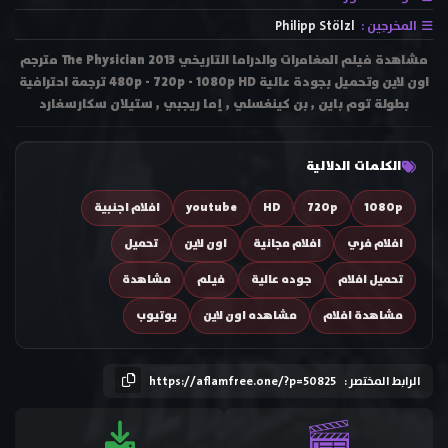
المخرجين :
Philipp Stölzl
مشاهدة فيلم المغامرات والدراما التاريخي The Physician 2013 مترجم
اون لاين وتحميل بجودة عالية 480p - 720p - 1080p HD ترجمة احترافية
بطولة توم باين , بن كينغسلي , إما ريجبي , ستيلان سكارسغارد
الكلمات الدلالية
1080p
720p
HD
youtube
افلام اجنبية
افلام فري
افلام مجانية
اون لاين
تحميل
تحميل افلام
جوده عالية
فيلم
مشاهدة
مشاهدة افلام
مشاهده اون لاين
يوتيوب
الرابط المختصر :
https://aflamfree.one/?p=50825