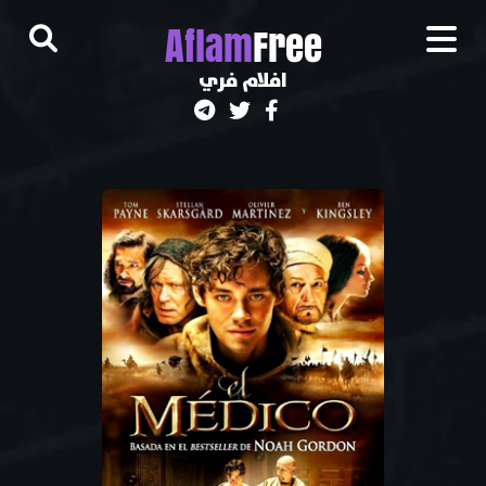
A
flam
Free
افلام فري