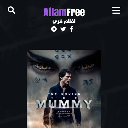
A
flam
Free
افلام فري