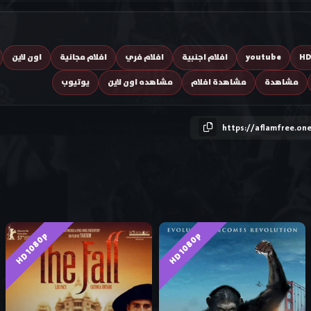
H
youtube
افلام اجنبية
افلام فري
افلام مجانية
اون لاين
مشاهدة
مشاهدة افلام
مشاهده اون لاين
يوتيوب
https://aflamfree.on
HD 1080p
HD 1080p