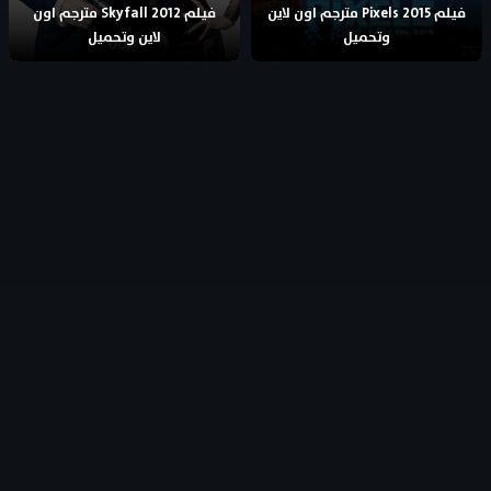
فيلم Pixels 2015 مترجم اون لاين
فيلم Skyfall 2012 مترجم اون
وتحميل
لاين وتحميل
جميع الحقوق محفوظة
- © 2026
AflamFree – افلام فري