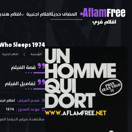
A
flam
Free
المضاف حديثا
افلام اجنبية
افلام هندي
افلام فري
Who Sleeps 1974
الرئيسية
افلام اجنبية
قصة الفيلم
تفاصيل الفيلم
قسم الفيلم :
افلام اجنب
موعد الصدور :
1974