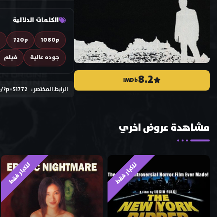
الكلمات الدلالية
D
720p
1080p
جوده عالية
فيلم
8.2
IMDb
الرابط المختصر :
e/?p=51772
مشاهدة عروض اخري
للكبار فقط
للكبار فقط