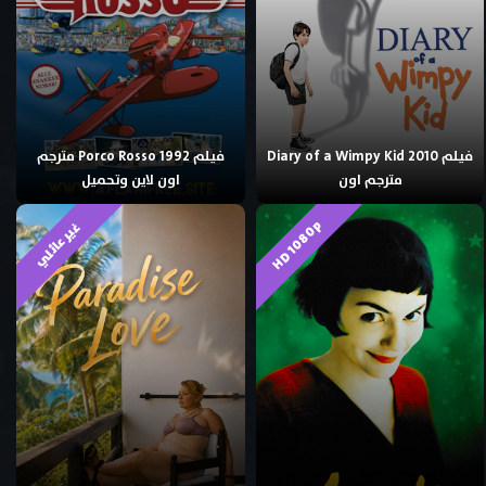
فيلم Diary of a Wimpy Kid 2010
فيلم Porco Rosso 1992 مترجم
مترجم اون
اون لاين وتحميل
HD 1080p
غير عائلي