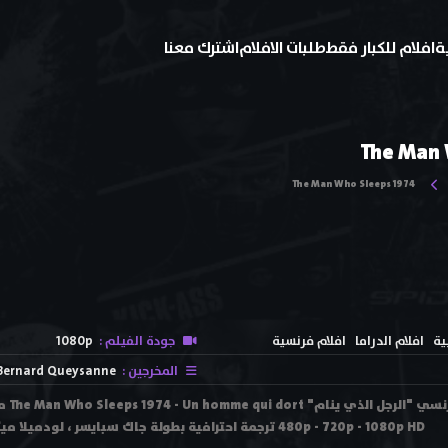
ة
افلام للكبار فقط
طلبات الافلام
اشترك معنا
The Man 
The Man Who Sleeps 1974
ية
افلام الدراما
افلام فرنسية
جودة الفيلم :
1080p
المخرجين :
Bernard Queysanne
مشاهد
480p - 720p - 1080p HD ترجمة احترافية بطولة جاك سبايسر ، لودميلا ميكائيل