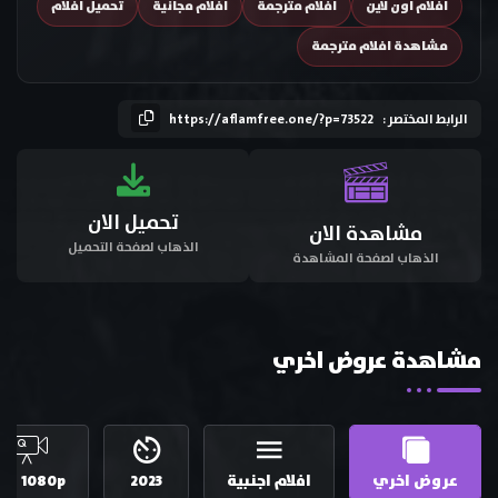
افلام اون لاين
افلام مترجمة
افلام مجانية
تحميل افلام
مشاهدة افلام مترجمة
الرابط المختصر :
https://aflamfree.one/?p=73522
تحميل الان
مشاهدة الان
الذهاب لصفحة التحميل
الذهاب لصفحة المشاهدة
مشاهدة عروض اخري
عروض اخري
افلام اجنبية
2023
HD 1080p