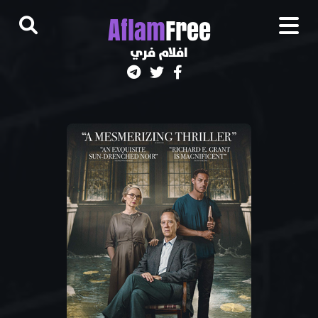
A
flam
Free
افلام فري