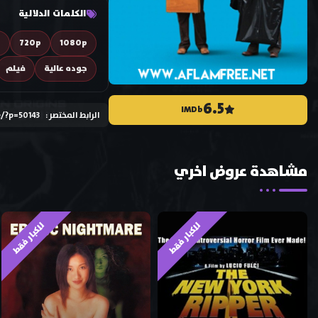
الكلمات الدلالية
D
720p
1080p
جوده عالية
فيلم
6.5
IMDb
الرابط المختصر :
e/?p=50143
مشاهدة عروض اخري
للكبار فقط
للكبار فقط