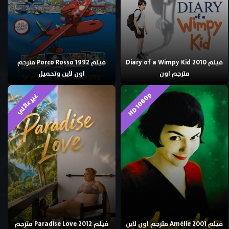
فيلم Diary of a Wimpy Kid 2010
فيلم Porco Rosso 1992 مترجم
مترجم اون
اون لاين وتحميل
HD 1080p
غير عائلي
فيلم Amélie 2001 مترجم اون لاين
فيلم Paradise Love 2012 مترجم