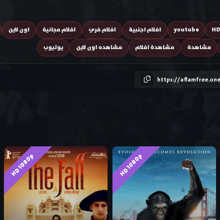
H
youtube
افلام اجنبية
افلام فري
افلام مجانية
اون لاين
مشاهدة
مشاهدة افلام
مشاهده اون لاين
يوتيوب
https://aflamfree.on
HD 1080p
HD 1080p