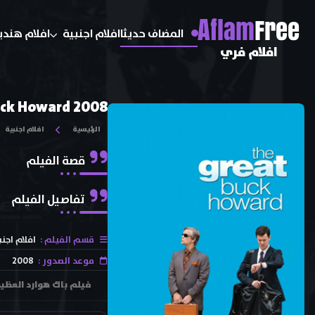
A
flam
Free
المضاف حديثا
افلام اجنبية
افلام هندي
افلام فري
uck Howard 2008
الرئيسية
افلام اجنبية
قصة الفيلم
تفاصيل الفيلم
قسم الفيلم :
افلام اجنب
موعد الصدور :
2008
فيلم باك هوارد العظيم The Great Buck Howard 2008 يقوم شاب بأكثر عمل يثير غيظ والده ، وهو أن يصبح المساعد الج