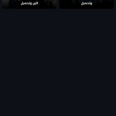
وتحميل
لاين وتحميل
جميع الحقوق محفوظة
- © 2026
AflamFree – افلام فري
تطوير وبرمجة