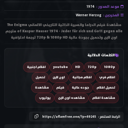
موعد الصدور :
1974
المخرجين :
Werner Herzog
مشاهدة فيلم الدراما والسيرة الذاتية التاريخي الالماني The Enigma
of Kaspar Hauser 1974 - Jeder für sich und Gott gegen alle مترجم
اون لاين وتحميل بجودة عالية 720p & 1080p HD ترجمة احترافية
الكلمات الدلالية
1080p
720p
HD
youtube
افلام اجنبية
افلام فري
افلام مجانية
اون لاين
تحميل
تحميل افلام
جوده عالية
فيلم
مشاهدة
مشاهدة افلام
مشاهده اون لاين
يوتيوب
الرابط المختصر :
https://aflamfree.one/?p=49245