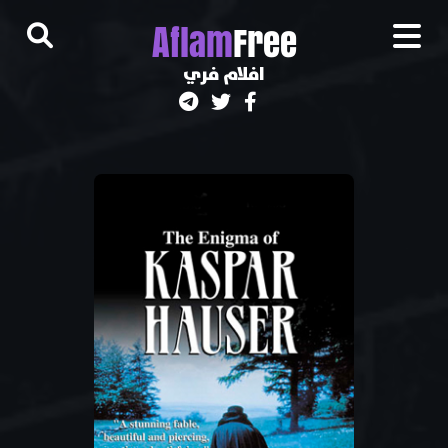
A
flam
Free
افلام فري