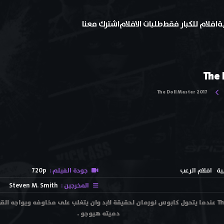
ة
افلام للكبار فقط
طلبات الافلام
اشترك معنا
The 
The Doll Master 2017
ية
افلام الرعب
جودة الفيلم :
720p
المخرجين :
Steven M. Smith
فيلم The Doll Master 2017 عندما يتحول كابوس نورمان لحقيقة لابد وان يتغلب على مخاوفه 
دميته هيوجو .