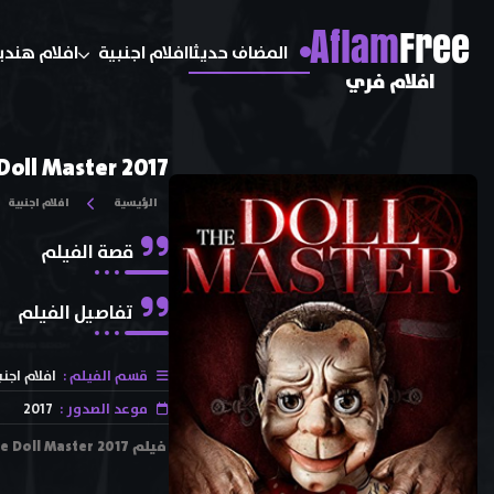
A
flam
Free
المضاف حديثا
افلام اجنبية
افلام هندي
افلام فري
Doll Master 2017
الرئيسية
افلام اجنبية
قصة الفيلم
تفاصيل الفيلم
قسم الفيلم :
افلام اجنب
موعد الصدور :
2017