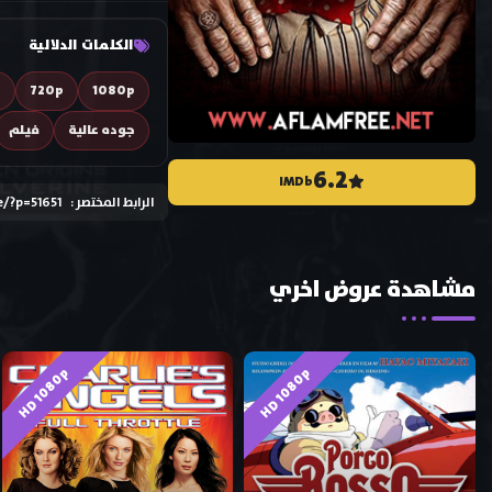
الكلمات الدلالية
D
720p
1080p
جوده عالية
فيلم
6.2
IMDb
الرابط المختصر :
e/?p=51651
مشاهدة عروض اخري
HD 1080p
HD 1080p