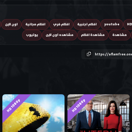
H
youtube
افلام اجنبية
افلام فري
افلام مجانية
اون لاين
مشاهدة
مشاهدة افلام
مشاهده اون لاين
يوتيوب
https://aflamfree.on
HD 1080p
HD 1080p