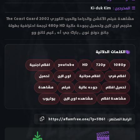
المخرجين :
Ki-duk Kim
مشاهدة فيلم الأكشن والدراما والحرب الكوري The Coast Guard 2002
مترجم اون لاين وتحميل بجودة عالية 480p HD ترجمة احترافية بطولة
جانغ دونغ غون , بارك جي أه , كيم كانغ وو
الكلمات الدلالية
1080p
720p
HD
youtube
افلام اجنبية
افلام فري
افلام مجانية
اون لاين
تحميل
تحميل افلام
جوده عالية
فيلم
مشاهدة
مشاهدة افلام
مشاهده اون لاين
يوتيوب
الرابط المختصر :
https://aflamfree.one/?p=51361