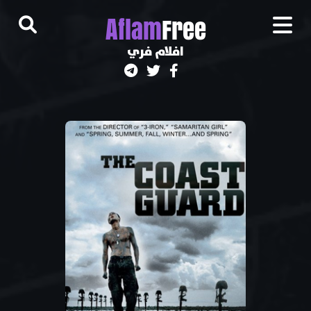
A
flam
Free
افلام فري