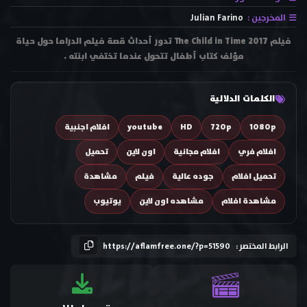
المخرجين :
Julian Farino
فيلم The Child in Time 2017 تدور أحداث قصة فيلم الدراما حول حياة
مؤلف كتاب أطفال تتحول عندما تختفي ابنته .
الكلمات الدلالية
1080p
720p
HD
youtube
افلام اجنبية
افلام فري
افلام مجانية
اون لاين
تحميل
تحميل افلام
جوده عالية
فيلم
مشاهدة
مشاهدة افلام
مشاهده اون لاين
يوتيوب
الرابط المختصر :
https://aflamfree.one/?p=51590