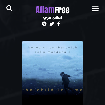
A
flam
Free
افلام فري