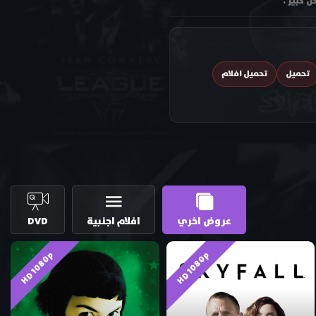
 كبير .
تحميل
تحميل افلام
عروض اخري
افلام اجنبية
DVD
HD 1080p
HD 1080p