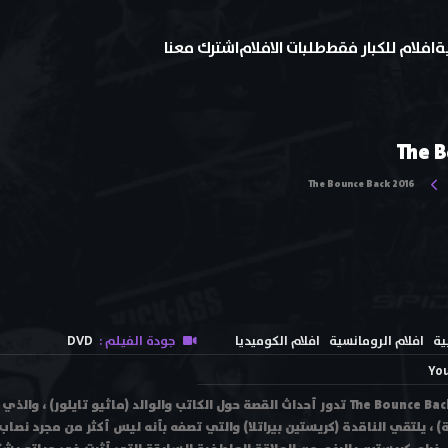
ة
افلام للكبار فقط
طلبات الافلام
اشترك معنا
The B
The Bounce Back 2016
ية
افلام الرومانسية
افلام الكوميديا
جودة الفيلم :
DVD
You
فيلم ارتداد الضربة The Bounce Back 2016 تدور أحداث القصة حول الكاتب والوالد (ماثيو 
ربة) ، يلتقي الناقدة (كريستين بيراتلا) والتي تصفه بأنه ليس أكثر من مجرد نصا