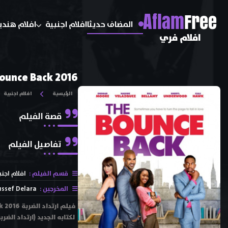
A
flam
Free
المضاف حديثا
افلام اجنبية
افلام هندي
افلام فري
ounce Back 2016
الرئيسية
افلام اجنبية
قصة الفيلم
تفاصيل الفيلم
قسم الفيلم :
افلام اجنب
المخرجين :
ssef Delara
لكتابه الجديد (ارتداد الض