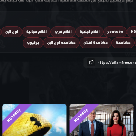
غرام كريستين بالرغم من العلاقة العاطفية السابقة التي أثرت في حياته بشكل
H
youtube
افلام اجنبية
افلام فري
افلام مجانية
اون لاين
مشاهدة
مشاهدة افلام
مشاهده اون لاين
يوتيوب
https://aflamfree.on
HD 1080p
HD 1080p