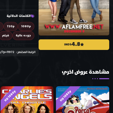
الكلمات الدلالية
D
720p
1080p
جوده عالية
فيلم
4.8
IMDb
الرابط المختصر :
e/?p=11972
مشاهدة عروض اخري
HD 1080p
HD 1080p