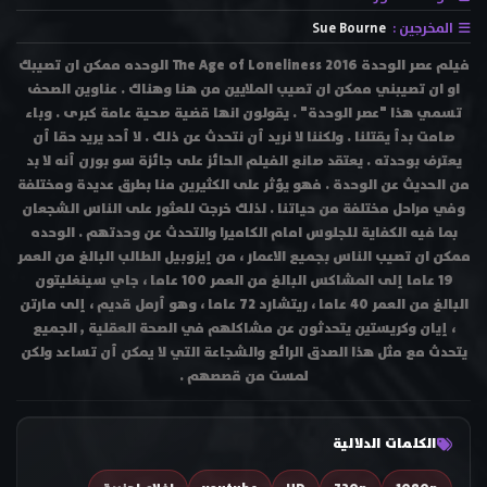
المخرجين :
Sue Bourne
فيلم عصر الوحدة The Age of Loneliness 2016 الوحده ممكن ان تصيبك
او ان تصيبني ممكن ان تصيب الملايين من هنا وهناك . عناوين الصحف
تسمي هذا "عصر الوحدة" . يقولون انها قضية صحية عامة كبرى . وباء
صامت بدأ يقتلنا . ولكننا لا نريد أن نتحدث عن ذلك . لا أحد يريد حقا أن
يعترف بوحدته . يعتقد صانع الفيلم الحائز على جائزة سو بورن أنه لا بد
من الحديث عن الوحدة . فهو يؤثر على الكثيرين منا بطرق عديدة ومختلفة
وفي مراحل مختلفة من حياتنا . لذلك خرجت للعثور على الناس الشجعان
بما فيه الكفاية للجلوس امام الكاميرا والتحدث عن وحدتهم . الوحده
ممكن ان تصيب الناس بجميع الاعمار ، من إيزوبيل الطالب البالغ من العمر
19 عاما إلى المشاكس البالغ من العمر 100 عاما ، جاي سينغليتون
البالغ من العمر 40 عاما ، ريتشارد 72 عاما ، وهو أرمل قديم ، إلى مارتن
، إيان وكريستين يتحدثون عن مشاكلهم في الصحة العقلية , الجميع
يتحدث مع مثل هذا الصدق الرائع والشجاعة التي لا يمكن أن تساعد ولكن
لمست من قصصهم .
الكلمات الدلالية