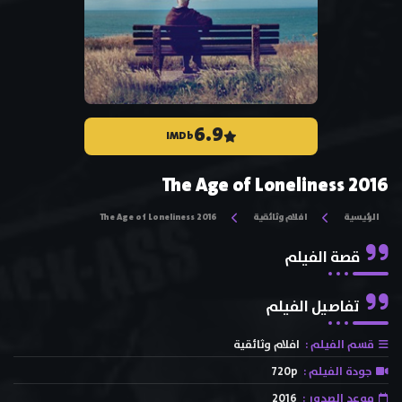
6.9
IMDb
The Age of Loneliness 2016
الرئيسية
افلام وثائقية
The Age of Loneliness 2016
قصة الفيلم
تفاصيل الفيلم
قسم الفيلم :
افلام وثائقية
جودة الفيلم :
720p
موعد الصدور :
2016