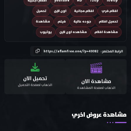
1080p
720p
HD
youtube
افلام اجنبية
افلام فري
افلام مجانية
اون لاين
تحميل
تحميل افلام
جوده عالية
فيلم
مشاهدة
مشاهدة افلام
مشاهده اون لاين
يوتيوب
الرابط المختصر :
https://aflamfree.one/?p=49382
تحميل الان
مشاهدة الان
الذهاب لصفحة التحميل
الذهاب لصفحة المشاهدة
مشاهدة عروض اخري