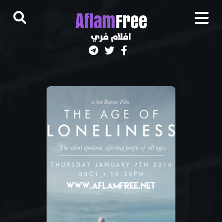
A
flam
Free
افلام فري