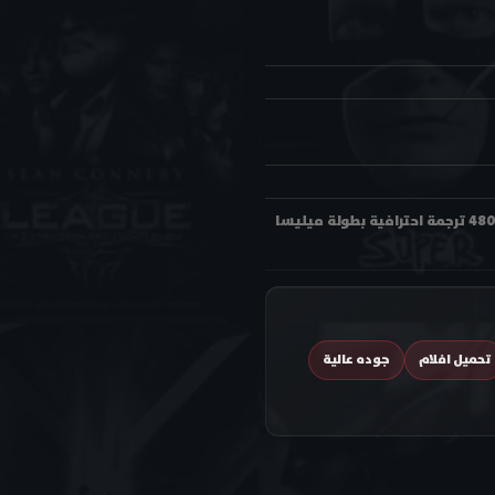
مشاهدة فيلم الأكشن الكوميدي Spy 2015 مترجم اون لاين وتحميل بجودة عالية 480p - 720p - 1080p HD ترجمة احترافية بطولة ميليسا
تحميل افلام
جوده عالية