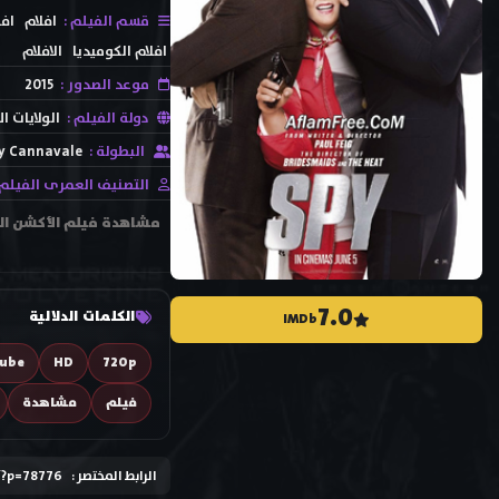
قسم الفيلم :
افلام
افل
افلام الكوميديا
الافلام
موعد الصدور :
2015
دولة الفيلم :
الولايات ا
البطولة :
y Cannavale
التصنيف العمرى الفيلم 
7.0
الكلمات الدلالية
IMDb
tube
HD
720p
فيلم
مشاهدة
الرابط المختصر :
/?p=78776