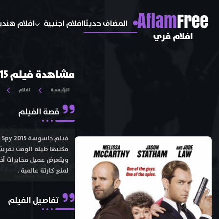
A
flam
Free
المضاف حديثا
افلام اجنبية
افلام هندي
افلام فري
مشاهدة فيلم Spy 2015 مترجم اون لاين و تحميل
الرئيسية
افلام
قصة الفيلم
ف
مكتبها طيلة الوقت تقريبً
ويتعرض عميل مخابرات آخر 
لمنع كارثة عالمية .
تفاصيل الفيلم