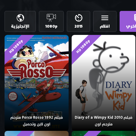
خري
افلام
2015
1080p
الإنجليزية
HD 1080p
HD 1080p
فيلم Diary of a Wimpy Kid 2010
فيلم Porco Rosso 1992 مترجم
مترجم اون
اون لاين وتحميل