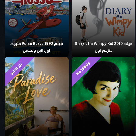
فيلم Diary of a Wimpy Kid 2010
فيلم Porco Rosso 1992 مترجم
مترجم اون
اون لاين وتحميل
HD 1080p
غير عائلي