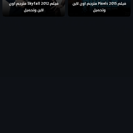
فيلم Pixels 2015 مترجم اون لاين
فيلم Skyfall 2012 مترجم اون
وتحميل
لاين وتحميل
جميع الحقوق محفوظة
- © 2026
AflamFree – افلام فري