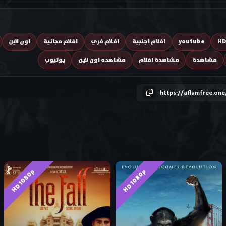
H
youtube
افلام اجنبية
افلام فري
افلام مجانية
اون لاين
مشاهدة
مشاهدة افلام
مشاهده اون لاين
يوتيوب
https://aflamfree.one
HD 1080p
HD 1080p