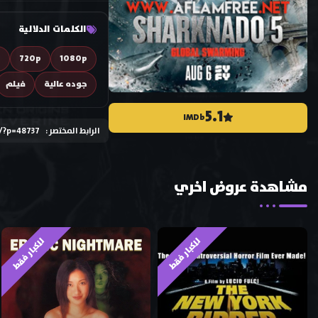
الكلمات الدلالية
D
720p
1080p
جوده عالية
فيلم
5.1
IMDb
الرابط المختصر :
/?p=48737
مشاهدة عروض اخري
للكبار فقط
للكبار فقط