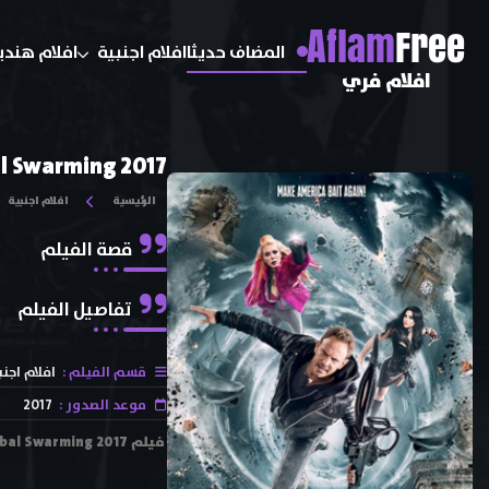
A
flam
Free
المضاف حديثا
افلام اجنبية
افلام هندي
افلام فري
l Swarming 2017
الرئيسية
افلام اجنبية
قصة الفيلم
تفاصيل الفيلم
قسم الفيلم :
افلام اجنب
موعد الصدور :
2017