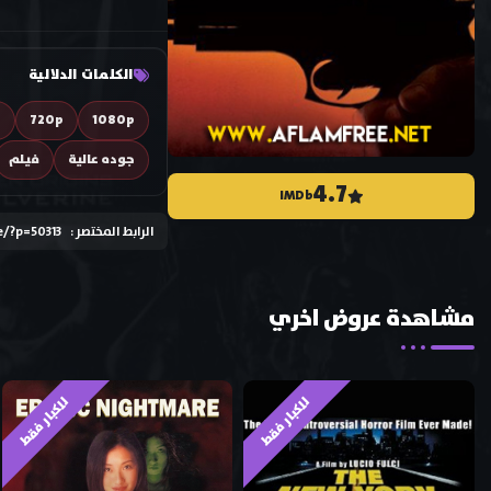
الكلمات الدلالية
D
720p
1080p
جوده عالية
فيلم
4.7
IMDb
الرابط المختصر :
e/?p=50313
مشاهدة عروض اخري
للكبار فقط
للكبار فقط