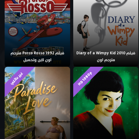
فيلم Diary of a Wimpy Kid 2010
فيلم Porco Rosso 1992 مترجم
مترجم اون
اون لاين وتحميل
HD 1080p
غير عائلي