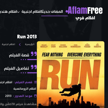
A
flam
Free
المضاف حديثا
افلام اجنبية
افلام هندي
افلام فري
Run 2013
الرئيسية
افلام اجنبية
قصة الفيلم
تفاصيل الفيلم
قسم الفيلم :
افلام اجنب
افلام الرومانسية
موعد الصدور :
2013