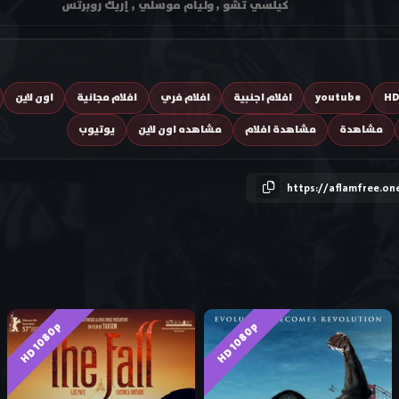
كيلسي تشو , وليام موسلي , إريك روبرتس
H
youtube
افلام اجنبية
افلام فري
افلام مجانية
اون لاين
مشاهدة
مشاهدة افلام
مشاهده اون لاين
يوتيوب
https://aflamfree.on
HD 1080p
HD 1080p