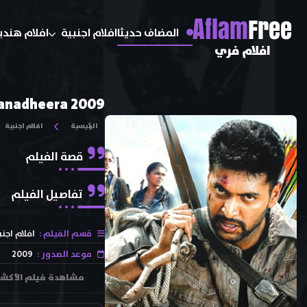
A
flam
Free
المضاف حديثا
افلام اجنبية
افلام هندي
افلام فري
anadheera 2009
الرئيسية
افلام اجنبية
قصة الفيلم
تفاصيل الفيلم
قسم الفيلم :
افلام اجنب
موعد الصدور :
2009
مشاهدة فيلم الأكشن والإثارة الهندي Ranadheera 2009 مترجم اون 