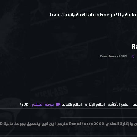
ة
افلام للكبار فقط
طلبات الافلام
اشترك معنا
R
Ranadheera 2009
ية
افلام الأكشن
افلام الإثارة
افلام هندية
جودة الفيلم :
720p
لاين وتحميل بجودة عالية 480p - 720p HD ترجمة احترافية