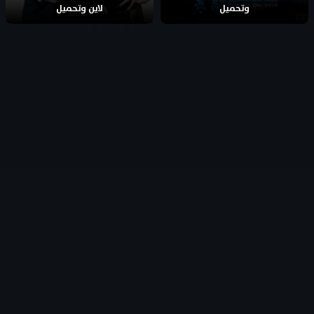
وتحميل
لاين وتحميل
جميع الحقوق محفوظة
- © 2026
AflamFree – افلام فري
تطوير وبرمجة