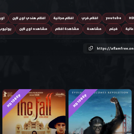
H
youtube
افلام فري
افلام مجانية
افلام هندي اون لاين
اون
الية
فيلم
مشاهدة
مشاهدة افلام
مشاهده اون لاين
يوتيوب
https://aflamfree.on
HD 1080p
HD 1080p