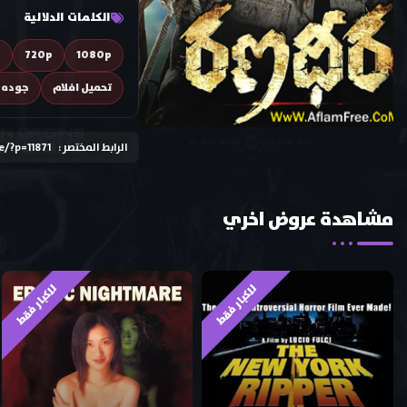
الكلمات الدلالية
D
720p
1080p
تحميل افلام
جوده ع
الرابط المختصر :
e/?p=11871
مشاهدة عروض اخري
للكبار فقط
للكبار فقط