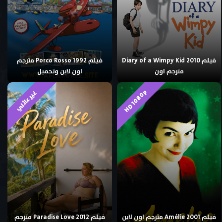
فيلم Diary of a Wimpy Kid 2010
فيلم Porco Rosso 1992 مترجم
مترجم اون
اون لاين وتحميل
HD 1080p
غير عائلي
فيلم Amélie 2001 مترجم اون لاين
فيلم Paradise Love 2012 مترجم