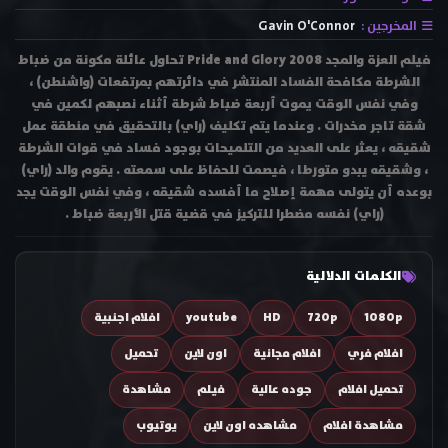
المخرجين :
Gavin O'Connor
فيلم العزة والمجد Pride and Glory 2008 تحاول عائلة مكونة من ضباط
الشرطة مكافحة الفساد المنتشر في دائرتهم بمرتفعات (واشنطن) ،
وفي نفس الوقت يموت أربعة ضباط شرطة أثناء نصبهم لكمين في
شقة تاجر مخدرات . وعندما يتم تكليف (راي) بالتحقيق في منطقة عمل
شقيقه ، يعثر على العديد من التلميحات بوجود فساد في قوات الشرطة
، وشقيقه يبدو متورطا ، فيصمت للحفاظ على سمعته . يقوم والد (راي)
بوعده أن يتولى مهمة إصلاح ما أفسده شقيقه ، وفي نفس الوقت يجد
(راي) نفسه مضطرا للتركيز في قضية قتل الأربعة ضباط .
الكلمات الدلالية
1080p
720p
HD
youtube
افلام اجنبية
افلام فري
افلام مجانية
اون لاين
تحميل
تحميل افلام
جوده عالية
فيلم
مشاهدة
مشاهدة افلام
مشاهده اون لاين
يوتيوب