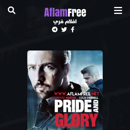
A
flam
Free
افلام فري