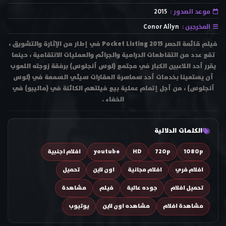
موعد الصدور :
2015
المخرجين :
Conor Allyn
فيلم قائمة الحصر Pocket Listing 2015 في إطار من اﻹثارة والتشويق ،
تقع عدد من التقاطعات الدرامية والجرائم والعمليات الانتقامية ، حينما
يقرر أحد اللاعبين الكبار في مجتمع (لوس أنجلوس) برفقة زوجته اللعوب
أن يستعينا بخدمات أحد سماسرة العقارات سيئي السمعة في (لوس
أنجلوس) ، من أجل إتمام عملية بيع فيلتهم الكائنة في (ماليبو) في
الخفاء .
الكلمات الدلالية
1080p
720p
HD
youtube
افلام اجنبية
افلام فري
افلام مجانية
اون لاين
تحميل
تحميل افلام
جوده عالية
فيلم
مشاهدة
مشاهدة افلام
مشاهده اون لاين
يوتيوب