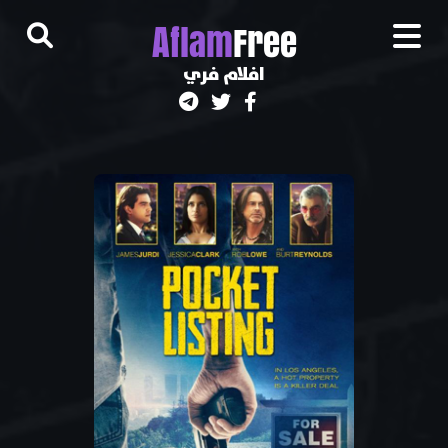
A
flam
Free
افلام فري