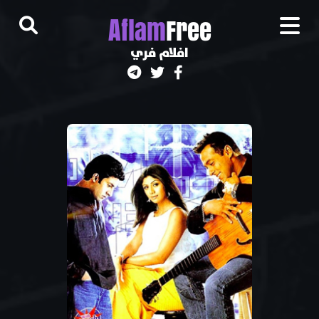
A
flam
Free
افلام فري