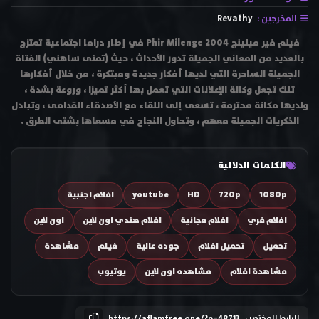
المخرجين :
Revathy
فيلم فير ميلينج Phir Milenge 2004 في إطار دراما اجتماعية تمتزج
بالعديد من المعاني الجميلة تدور الأحداث ، حيث (تمنى ساهني) الفتاة
الجميلة الساحرة التي لديها أفكار جديدة ومبتكرة ، من خلال أفكارها
تلك تجعل وكالة الإعلانات التي تعمل بها أكثر تميزا ، وروعة بشدة ،
ولديها مكانة محترمة ، تسعى إلى اللقاء مع الأصدقاء القدامى ، وتبادل
الذكريات الجميلة معهم ، وتحاول النجاح في مسعاها بشتى الطرق .
الكلمات الدلالية
1080p
720p
HD
youtube
افلام اجنبية
افلام فري
افلام مجانية
افلام هندي اون لاين
اون لاين
تحميل
تحميل افلام
جوده عالية
فيلم
مشاهدة
مشاهدة افلام
مشاهده اون لاين
يوتيوب
الرابط المختصر :
https://aflamfree.one/?p=48713