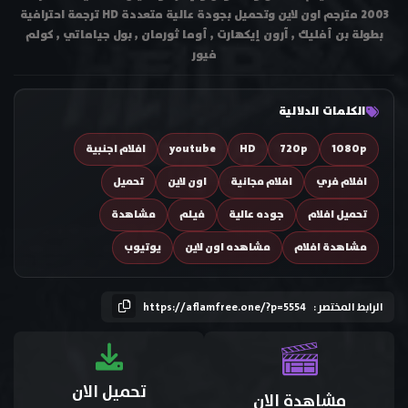
2003 مترجم اون لاين وتحميل بجودة عالية متعددة HD ترجمة احترافية
بطولة بن أفليك , آرون إيكهارت , أوما ثورمان , بول جياماتي , كولم
فيور
الكلمات الدلالية
1080p
720p
HD
youtube
افلام اجنبية
افلام فري
افلام مجانية
اون لاين
تحميل
تحميل افلام
جوده عالية
فيلم
مشاهدة
مشاهدة افلام
مشاهده اون لاين
يوتيوب
الرابط المختصر :
https://aflamfree.one/?p=5554
تحميل الان
مشاهدة الان