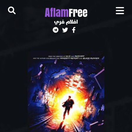
A
flam
Free
افلام فري