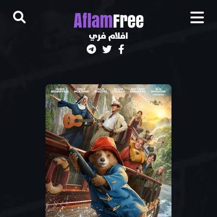
A
flam
Free
افلام فري