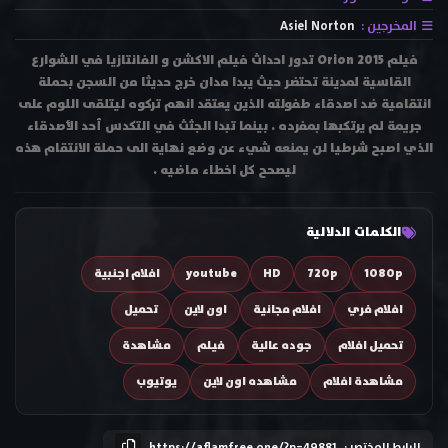
المخرجين :
Asiel Norton
فيلم Orion 2015 تدور احداث فيلم الاكشن و الفانتازيا في الشوارع
القاسية لمدينة تحتضر حيث يبدا مدان خرج حديثا من السجن بحملة
انتقامية ضد اصدقاء طفولته الذين يعتقد انهم تركوه ليتلقى اللوم على
جريمة لم يرتكبها بمفرده . بينما تبدا الجثث في التكدس أحد الأصدقاء
الذي اصبح شرطيا لن يمنعه شيء عن وضع نهاية الى حملة الانتقام هذه
ليصحح كل اخطاء ماضيه .
الكلمات الدلالية
1080p
720p
HD
youtube
افلام اجنبية
افلام فري
افلام مجانية
اون لاين
تحميل
تحميل افلام
جوده عالية
فيلم
مشاهدة
مشاهدة افلام
مشاهده اون لاين
يوتيوب
الرابط المختصر :
https://aflamfree.one/?p=49881