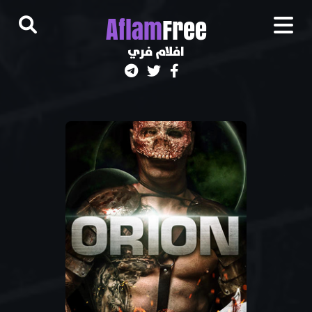
A
flam
Free
افلام فري