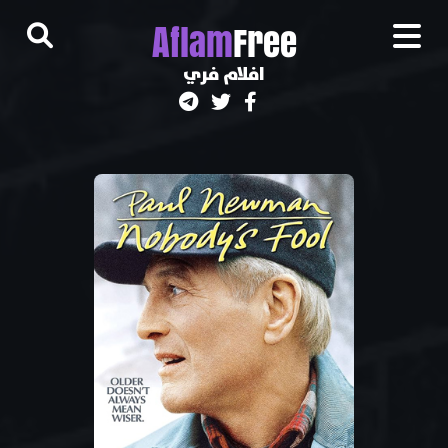
A
flam
Free
افلام فري