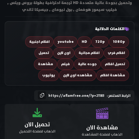
وتحميل بجودة عالية متعددة HD ترجمة احترافية بطولة بروس ويلس ,
فيليب سيمور هوفمان , بول نيومان , جيسيكا تاندي
الكلمات الدلالية
1080p
720p
HD
youtube
افلام اجنبية
افلام فري
افلام مجانية
اون لاين
تحميل
تحميل افلام
جوده عالية
فيلم
مشاهدة
مشاهدة افلام
مشاهده اون لاين
يوتيوب
الرابط المختصر :
https://aflamfree.one/?p=21183
تحميل الان
مشاهدة الان
الذهاب لصفحة التحميل
الذهاب لصفحة المشاهدة