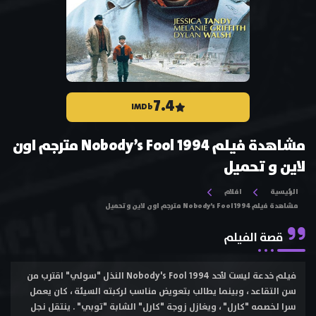
7.4
IMDb
مشاهدة فيلم Nobody’s Fool 1994 مترجم اون
لاين و تحميل
الرئيسية
افلام
مشاهدة فيلم Nobody’s Fool 1994 مترجم اون لاين و تحميل
قصة الفيلم
فيلم خدعة ليست لأحد Nobody's Fool 1994 النذل "سولي" اقترب من
سن التقاعد ، وبينما يطالب بتعويض مناسب لركبته السيئة ، كان يعمل
سرا لخصمه "كارل" ، ويغازل زوجة "كارل" الشابة "توبي" . ينتقل نجل