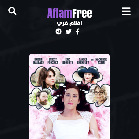
A
flam
Free
افلام فري