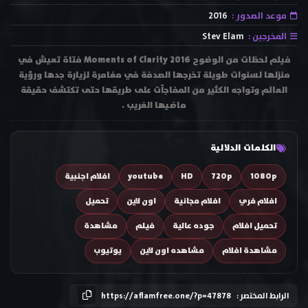
موعد الصدور :
2016
المخرجين :
Stev Elam
فيلم لحظات من الوضوح Moments of Clarity 2016 فتاة تعيش في
منزلها لسنوات طويلة تخرجها الصدفة في مغامرة لزيارة جدها ورؤية
العالم وتواجه الكثير من المفاجآت على طريقها حتى تكتشف حقيقة
ماضيها الغريب .
الكلمات الدلالية
1080p
720p
HD
youtube
افلام اجنبية
افلام فري
افلام مجانية
اون لاين
تحميل
تحميل افلام
جوده عالية
فيلم
مشاهدة
مشاهدة افلام
مشاهده اون لاين
يوتيوب
الرابط المختصر :
https://aflamfree.one/?p=47878