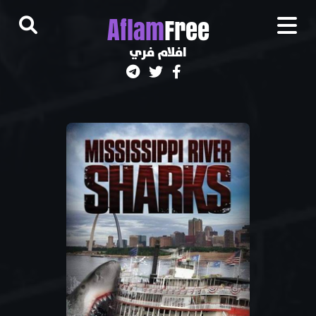
A
flam
Free
افلام فري