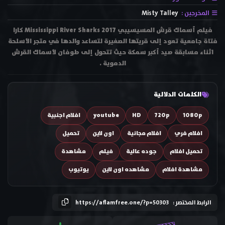
المخرجين :
Misty Talley
فيلم أسماك قرش المسيسيبي Mississippi River Sharks 2017 كارا
فتاة جامعية تعود إلى قريتها الصغيرة لتساعد والدها في متجر الأسلحة
اثناء مسابقة صيد أكبر سمكة حيث تتحول إلى طوفان لأسماك القرش
الدموية .
الكلمات الدلالية
1080p
720p
HD
youtube
افلام اجنبية
افلام فري
افلام مجانية
اون لاين
تحميل
تحميل افلام
جوده عالية
فيلم
مشاهدة
مشاهدة افلام
مشاهده اون لاين
يوتيوب
الرابط المختصر :
https://aflamfree.one/?p=50303