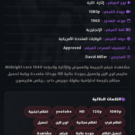
نوع الفيلم :
إثارة
اثارة
جودة الفيلم :
1080p
موعد الصدور :
1960
لغة الفيلم :
الإنجليزية
دولة الفيلم :
الولايات المتحدة الأمريكية
التصنيف العمرى الفيلم :
Approved
المخرجين :
David Miller
مشاهدة فيلم الجريمة والغموض والإثارة والدراما Midnight Lace 1960
مترجم اون لاين وتحميل بجودة عالية HD جودات متعددة ورابط تحميل
مباشر بترجمة احترافية بطولة دوريس داي , ريكس هاريسون
الكلمات الدلالية
1080p
720p
HD
youtube
افلام اجنبية
افلام فري
افلام مجانية
اون لاين
تحميل
تحميل افلام
جوده عالية
فيلم
مشاهدة