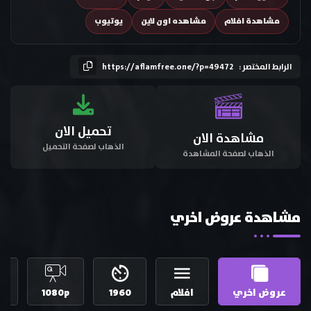
مشاهدة افلام
مشاهده اون لاين
يوتيوب
الرابط المختصر :
https://aflamfree.one/?p=49472
تحميل الان
مشاهدة الان
الذهاب لصفحة التحميل
الذهاب لصفحة المشاهدة
مشاهدة عروض اخري
عروض اخري
افلام
1960
1080p
إ