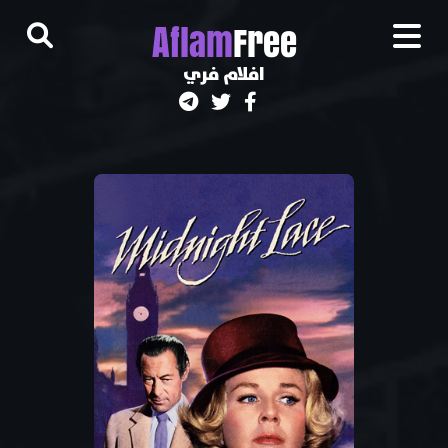
A
flam
Free
افلام فري