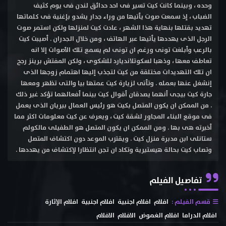
وحده ، وبينما كانت كيت تسير فى احد حدائق لندن فى يوم كثيف
الضباب ، إذ سمعت صوت يأتيها من وراء جدار يشدو بإغنية فى كلماتها
تهديد بقتلها بنهاية هذا الشهر ، عادت كيت لمنزلها ولكن استمر صوت
الرجل الذى يهددها يأتيها عبر الهاتف ، ومن خلال الجدران . أصيبت كيت
بالرعب وأبلغت تونى ورغم ان تونى لم يسمع تلك الأصوات إلا انه
تعاطف معها ، وذهبا لسكوتلانديارد للشكوى ، ولكن المفتش برينز رجح
ان تلك التهديدات مختلقة من كيت لتجذب إليها اهتمام زوجها الذى
إنشغل عنها بعمله . وتأتى لزيارة كيت عمتها بيا والتى تظهر ومعها
جارة كيت بيجى أنهما يصدقان أقوال كيت بينما أفعالهما تؤكد غير ذلك
. من الممكن ان يكون المتصل بكيت هو رئيس العمال بيريان الذى يعمل
فى موقع البناء المجاور لشقة كيت ، ويعرف عن كيت معلومات اكثر مما
أخبرته هى بها . ومن الممكن ان يكون المتصل هو الطفيلى مالكولم
ستانلى ابن مدبرة منزل كيت . ويقترب الموعد دون اكتشاف المتصل
وتصاب كيت بحالة هيستيرية وتكاد ان تجن انتظارا لإكتشاف من يهددها .
تفاصيل الفيلم
قسم الفيلم :
افلام
افلام اجنبية
افلام اجنبية
افلام الإثارة
افلام الدراما
افلام الغموض
الافلام
الافلام