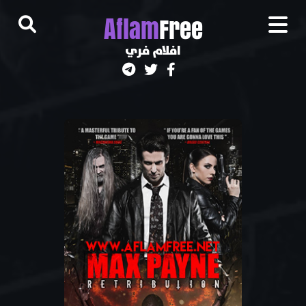
A
flam
Free
افلام فري