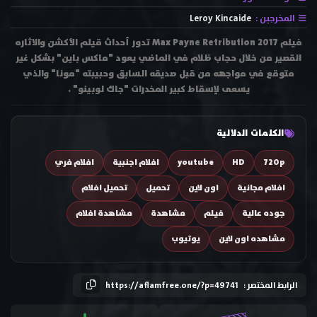
المخرجين :
Leroy Kincaide
فيلم Max Payne Retribution 2017 تدور أحداث قيلم الأكشن والاثاره
القصير من خلال حجاب ظلام في الماضي يعود "ماكس باين" بشكل غير
متوقع في مواجهه من قبل صديقه السابق وحبيبته "مونا" والذي
يسعى لإسقاط كبير المخدرات "جاك لوبينو" .
الكلمات الدلالية
720p
HD
youtube
افلام اجنبية
افلام فري
افلام مجانية
اون لاين
تحميل
تحميل افلام
جوده عالية
فيلم
مشاهدة
مشاهدة افلام
مشاهده اون لاين
يوتيوب
الرابط المختصر :
https://aflamfree.one/?p=49741