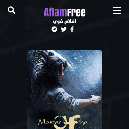
A
flam
Free
افلام فري