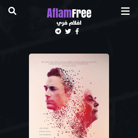
A
flam
Free
افلام فري