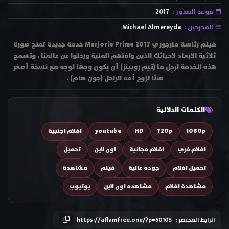
موعد الصدور :
2017
المخرجين :
Michael Almereyda
فيلم رئاسة مارجوري Marjorie Prime 2017 خدمة جديدة تمنح صورة
ثلاثية الأبعاد لأحبائك الذين وافتهم المنية ورحلوا عن عالمنا . وتسمح
هذه الخدمة لرجٍل ما (تيم روبينز) أن يكون وجهًا لوجه مع نسخة أصغر
سنًا لزوج أمه الراحل (جون هام) .
الكلمات الدلالية
1080p
720p
HD
youtube
افلام اجنبية
افلام فري
افلام مجانية
اون لاين
تحميل
تحميل افلام
جوده عالية
فيلم
مشاهدة
مشاهدة افلام
مشاهده اون لاين
يوتيوب
الرابط المختصر :
https://aflamfree.one/?p=50105