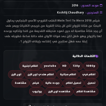
موعد الصدور :
2016
المخرجين :
Ksshitij Chaudhary
فيلم Main Teri Tu Mera 2016 الفتى القروي الأمي البنجابي يحاول
البحث عن فتاة للزواج لكن كل بنات القرية من خريجي الكليات ويصر على
أن يجد فتاةً مناسبة له حين تعود صديقته القديمة من كندا وتذكره بوعده
لها بالزواج وهو طفل لكن بعد فوات الأوان فقد حانة ساعة خطوبته على
إبنة عمه فهل ستنجح في إقناعه بإيقاف الزواج ؟ .
الكلمات الدلالية
1080p
720p
HD
youtube
افلام اجنبية
افلام فري
افلام مجانية
افلام هندي اون لاين
اون لاين
تحميل
تحميل افلام
جوده عالية
فيلم
مشاهدة
مشاهدة افلام
مشاهده اون لاين
يوتيوب