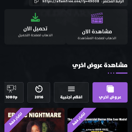
الرابط المختصر :
https://aflamfree.one/?p=49008
تحميل الان
مشاهدة الان
الذهاب لصفحة التحميل
الذهاب لصفحة المشاهدة
مشاهدة عروض اخري
عروض اخري
افلام اجنبية
2016
1080p
للكبار فقط
للكبار فقط