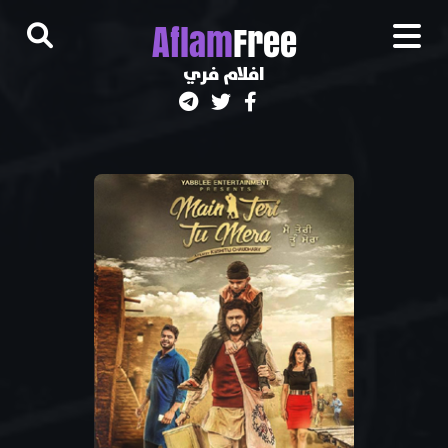
A
flam
Free
افلام فري