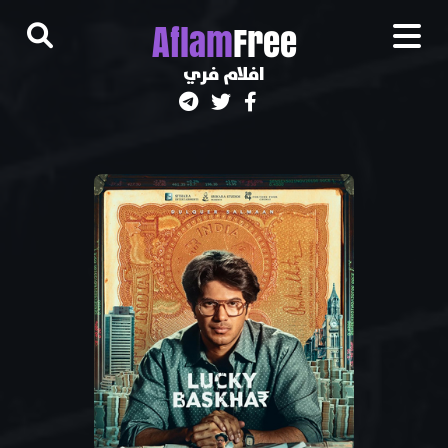
A
flam
Free
افلام فري