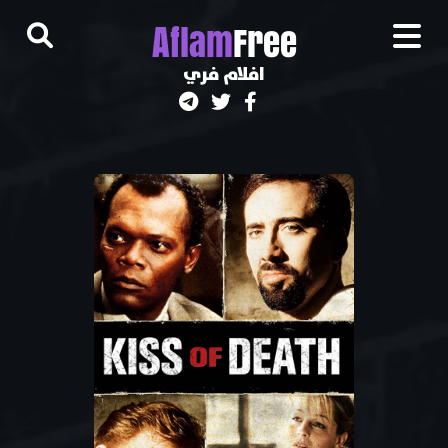
A
flam
Free
افلام فري