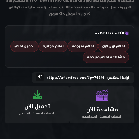
مشاهدة فيلم الجريمة والإثارة الدرامي Kiss of Death 1995 مترجم اون
لاين وتحميل بجودة عالية متعددة HD ترجمة احترافية بطولة نيكولاس
كيج , صامويل جاكسون
الكلمات الدلالية
افلام اون لاين
افلام مترجمة
افلام مجانية
تحميل افلام
مشاهدة افلام مترجمة
الرابط المختصر :
https://aflamfree.one/?p=74734
تحميل الان
مشاهدة الان
الذهاب لصفحة التحميل
الذهاب لصفحة المشاهدة