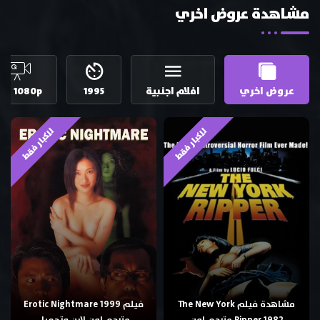
مشاهدة عروض اخري
عروض اخري
افلام اجنبية
1995
HD 1080p
للكبار فقط
للكبار فقط
مشاهدة فيلم The New York
فيلم Erotic Nightmare 1999