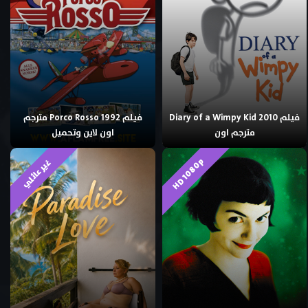
فيلم Diary of a Wimpy Kid 2010
فيلم Porco Rosso 1992 مترجم
مترجم اون
اون لاين وتحميل
HD 1080p
غير عائلي