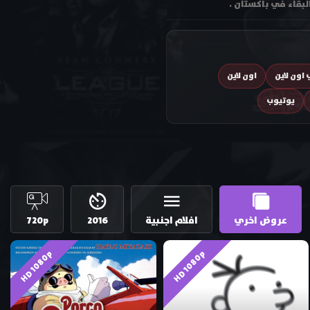
البقاء في باكستان .
اون لاين
اون لاين
يوتيوب
عروض اخري
افلام اجنبية
2016
720p
HD 1080p
HD 1080p