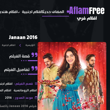
A
flam
Free
المضاف حديثا
افلام اجنبية
افلام هندي
افلام فري
Janaan 2016
الرئيسية
افلام اجنبية
قصة الفيلم
تفاصيل الفيلم
قسم الفيلم :
افلام اجنب
افلام الرومانسية
افلام ال
موعد الصدور :
2016
فيلم 16