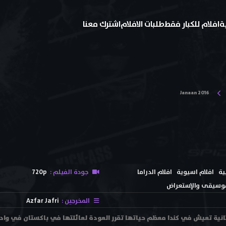
ة
افلام للكبار فقط
طلبات الافلام
اشترك معنا
Janaan 2016
ية
افلام اسيوية
افلام الدراما
جودة الفيلم :
720p
موسيقى والإستعراض
المخرجين :
Azfar Jafri
Janaan 20 باكستانية تعيش في كندا معظم حياتها تقرر العودة لعائلتها في باكستان 