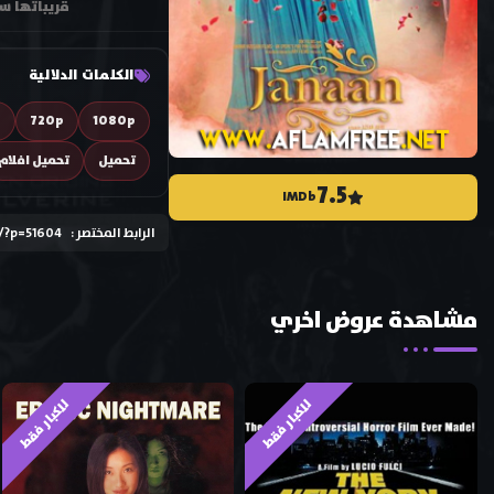
قريباتها سر
الكلمات الدلالية
D
720p
1080p
تحميل
تحميل افلام
7.5
IMDb
الرابط المختصر :
/?p=51604
مشاهدة عروض اخري
للكبار فقط
للكبار فقط