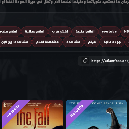
عان ما تستعيد ذكرياتها وحنينها لبلدها الام وتظل في حيرة العودة لكندا او 
H
youtube
افلام اجنبية
افلام فري
افلام مجانية
افلام هندي 
جوده عالية
فيلم
مشاهدة
مشاهدة افلام
مشاهده اون لاين
https://aflamfree.one
HD 1080p
HD 1080p