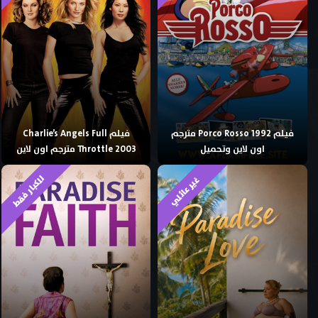
فيلم Porco Rosso 1992 مترجم
فيلم Charlie’s Angels Full
اون لاين وتحميل
Throttle 2003 مترجم اون لاين
للكبار فقط
غير عائلي