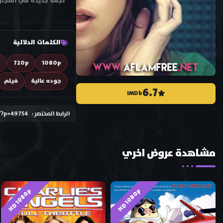
نجمة جديدة في المجال 
الكلمات الدلالية
D
720p
1080p
جوده عالية
فيلم
6.7
IMDb
الرابط المختصر :
/?p=49754
مشاهدة عروض اخري
HD 1080p
HD 1080p