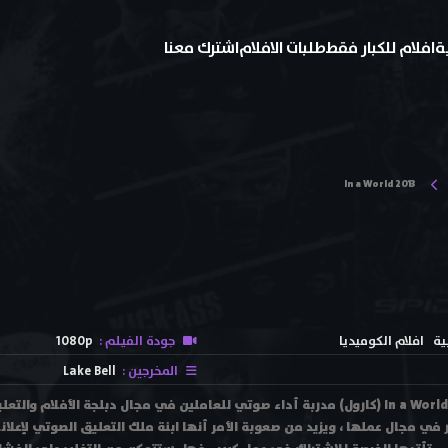
ة
افلام للكبار فقط
طلبات الافلام
اشترك معنا
In a World 2013
ية
افلام الكوميديا
جودة الفيلم :
1080p
المخرجين :
Lake Bell
فيلم في عالم ... In a World 2013 (كارول) مدربة أداء صوتي للعاملين في مجال دبلجة الأف
ر في مجال عملها ، ويزيد من صعوبة الأمر أنها ابنة ملك التعليق الصوتي ﻹعلانا