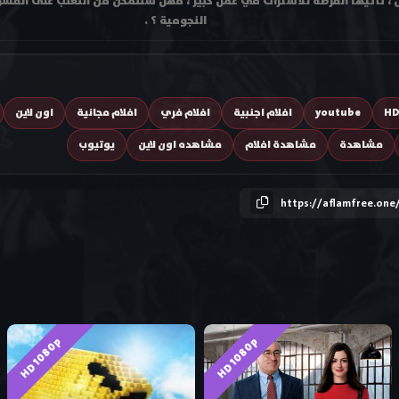
، تأتيها الفرصة للاشتراك في عمل كبير ، فهل ستتمكن من التغلب على الفشل ،
النجومية ؟ .
H
youtube
افلام اجنبية
افلام فري
افلام مجانية
اون لاين
مشاهدة
مشاهدة افلام
مشاهده اون لاين
يوتيوب
https://aflamfree.one
HD 1080p
HD 1080p