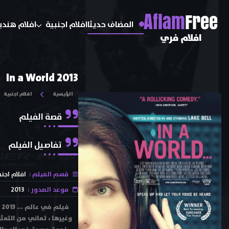
A
flam
Free
المضاف حديثا
افلام اجنبية
افلام هندي
افلام فري
In a World 2013
الرئيسية
افلام اجنبية
قصة الفيلم
تفاصيل الفيلم
قسم الفيلم :
افلام اجنب
موعد الصدور :
2013
وغيرها ، تعاني من التعث